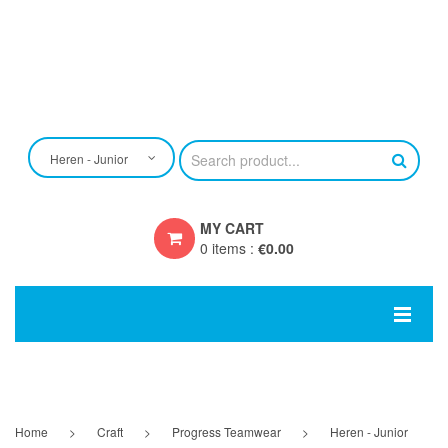
Heren - Junior
MY CART
0 items
:
€
0.00
You have no items in your shopping cart
SUBTOTAL:
€
0.00
HOME
EIGEN ONTWERP
Home
>
Craft
>
Progress Teamwear
>
Heren - Junior
CRAFT