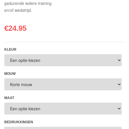
gedurende iedere training
en/of wedstrijd.
€
24.95
KLEUR
MOUW
MAAT
BEDRUKKINGEN