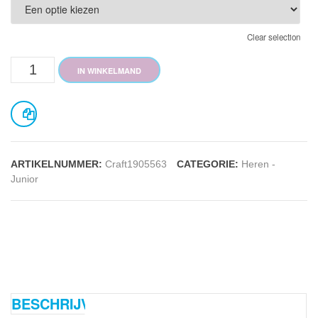
Clear selection
Progress
IN WINKELMAND
Graphic
Jersey
Heren
ARTIKELNUMMER:
Craft1905563
CATEGORIE:
Heren -
aantal
Junior
BESCHRIJVING