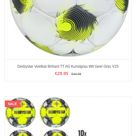
Derbystar Voetbal Brillant TT AG Kunstgras Wit Geel Grijs V25
€
€
29.95
29.95
€
€
44.95
44.95
IN WINKELMAND
SALE