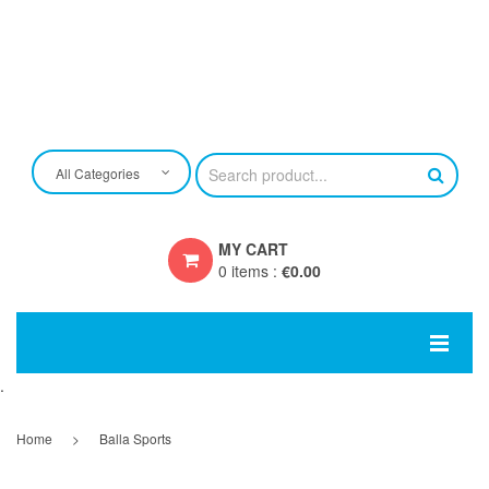
All Categories
MY CART
0 items
:
€
0.00
You have no items in your shopping cart
.
SUBTOTAL:
€
0.00
HOME
Home
>
Balla Sports
EIGEN ONTWERP
CRAFT