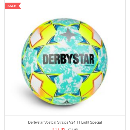
SALE
Derbystar Voetbal Stratos V24 TT Light Special
€
€
17.95
17.95
€
€
24.95
24.95