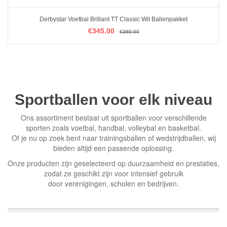
Derbystar Voetbal Brillant TT Classic Wit Ballenpakket
€
€
345.00
345.00
€
€
380.00
380.00
IN WINKELMAND
Sportballen voor elk niveau
Ons assortiment bestaat uit sportballen voor verschillende
sporten zoals voetbal, handbal, volleybal en basketbal.
Of je nu op zoek bent naar trainingsballen of wedstrijdballen, wij
bieden altijd een passende oplossing.
Onze producten zijn geselecteerd op duurzaamheid en prestaties,
zodat ze geschikt zijn voor intensief gebruik
door verenigingen, scholen en bedrijven.