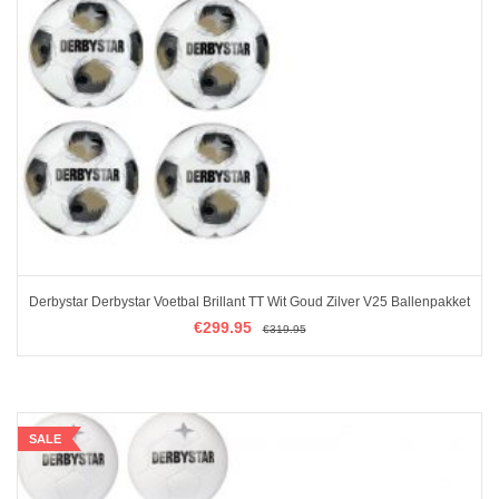
Derbystar Derbystar Voetbal Brillant TT Wit Goud Zilver V25 Ballenpakket
€
€
299.95
299.95
€
€
319.95
319.95
IN WINKELMAND
SALE