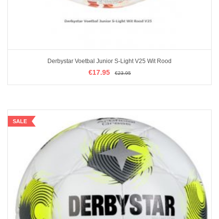
Derbystar Voetbal Junior S-Light V25 Wit Rood
€
€
17.95
17.95
€
€
23.95
23.95
OPTIES SELECTEREN
SALE