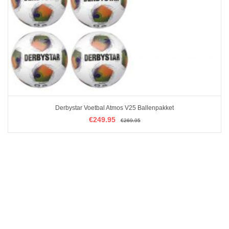
Derbystar Voetbal Atmos V25 Ballenpakket
€
€
249.95
249.95
€
€
269.95
269.95
IN WINKELMAND