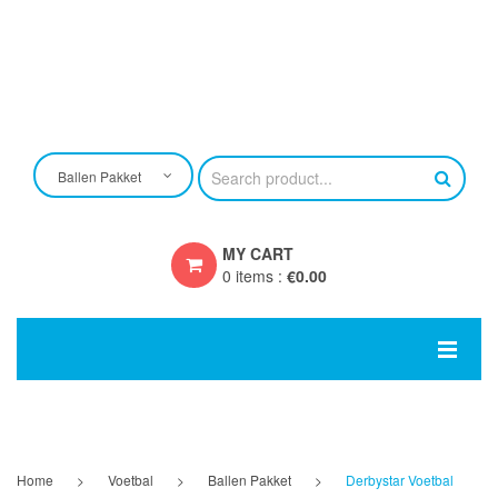
Ballen Pakket
MY CART
0 items
:
€
0.00
You have no items in your shopping cart
SUBTOTAL:
€
0.00
HOME
EIGEN ONTWERP
Home
>
Voetbal
>
Ballen Pakket
>
Derbystar Voetbal
CRAFT