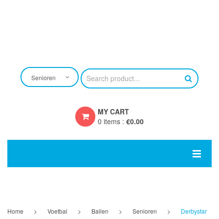
Senioren
MY CART
0 items
:
€
0.00
You have no items in your shopping cart
SUBTOTAL:
€
0.00
HOME
EIGEN ONTWERP
Home
>
Voetbal
>
Ballen
>
Senioren
>
Derbystar
CRAFT