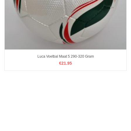
Luca Voetbal Maat 5 290-320 Gram
€
€
21.95
21.95
OPTIES SELECTEREN