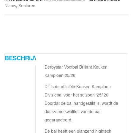
Keuken
Nieuw
,
Senioren
Kampioen
25/26
aantal
BESCHRIJVING
Derbystar Voetbal Brillant Keuken
Kampioen 25/26
Dit is de officiële Keuken Kampioen
Divisiebal voor het seizoen ‘25/’26!
Doordat de bal handgestikt is, wordt de
duurzame kwaliteit van de bal
gegarandeerd.
De bal heeft een glanzend hightech